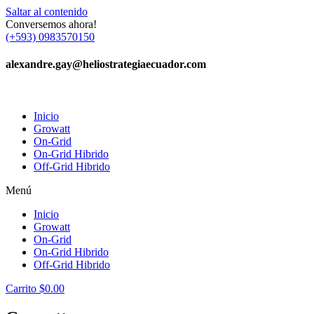
Saltar al contenido
Conversemos ahora!
(+593) 0983570150
alexandre.gay@heliostrategiaecuador.com
Inicio
Growatt
On-Grid
On-Grid Hibrido
Off-Grid Hibrido
Menú
Inicio
Growatt
On-Grid
On-Grid Hibrido
Off-Grid Hibrido
Carrito
$
0.00